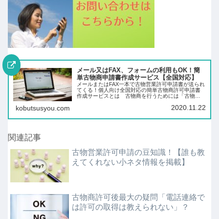
メール又はFAX、フォームの利用もOK！簡
単古物商申請書作成サービス【全国対応】
メールまたはFAX一本で古物営業許可申請書が送られ
てくる！個人向け全国対応の簡単古物商許可申請書
作成サービスとは 古物商を行うためには「古物営
業許可」というものが必要です。この許可は、営業
2020.11.22
kobutsusyou.com
所の所在地を管轄する警察署の古物商担当課へ作成
した申…
関連記事
古物営業許可申請の豆知識！【誰も教
えてくれない小ネタ情報を掲載】
古物商許可後最大の疑問「電話連絡で
は許可の取得は教えられない」？