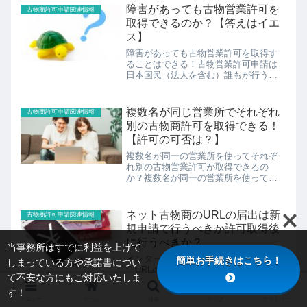
障害があっても古物営業許可を
古物商許可申請関連情報
取得できるのか？【答えはイエ
ス】
障害があっても古物営業許可を取得す
ることはできる！古物営業許可申請は
日本国民（法人を含む）誰もが行うこ
とができます。しかし、許可を得られ
る基準としてはある一定の者が認めら
れていません。知られていることは
複数名が同じ営業所でそれぞれ
古物商許可申請関連情報
「古物営業法や刑法に関して罰則を受
別の古物商許可を取得できる！
けた...
【許可の可否は？】
複数名が同一の営業所を使ってそれぞ
れ別の古物営業許可が取得できるの
か？複数名が同一の営業所を使ってそ
れぞれ別の古物営業許可は取得できる
のか。この問題でお悩みの方もいらっ
しゃると思います。基本的には一人の
ネット古物商のURLの届出は新
古物商許可申請関連情報
古物商に対して一つの営業所であるこ
規申請で行うべきか許可取得後
とが...
に行うべきか？
当事務所はすでに利益を上げて
インターネットで古物商を行う場合の
簡単お手続きはこちら！
しまっている方や承諾書につい
「URLの届出」は新規申請と同時に行う
て不安な方にもご対応いたしま
べきかインターネットを用いて古物商
を行う場合、営業所を管轄する警察署
す！
メニュー
ホーム
検索
トップ
サイドバー
へ「URLの届出」を行う必要がある場合