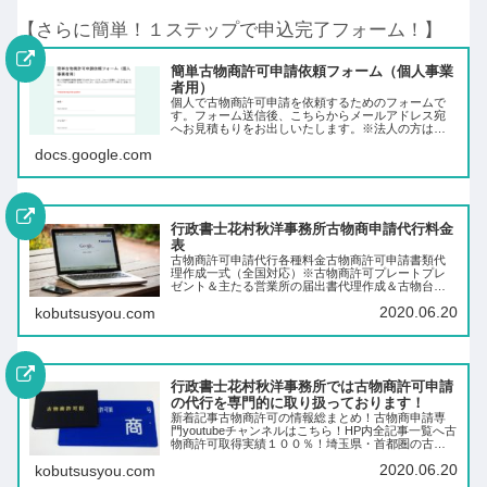
【さらに簡単！１ステップで申込完了フォーム！】
簡単古物商許可申請依頼フォーム（個人事業
者用）
個人で古物商許可申請を依頼するためのフォームで
す。フォーム送信後、こちらからメールアドレス宛
へお見積もりをお出しいたします。※法人の方はホ
ームページ等からご依頼ください。
docs.google.com
行政書士花村秋洋事務所古物商申請代行料金
表
古物商許可申請代行各種料金古物商許可申請書類代
理作成一式（全国対応）※古物商許可プレートプレ
ゼント＆主たる営業所の届出書代理作成＆古物台帳
データ付き（各種料金は税別）料金 個人２６，０
2020.06.20
kobutsusyou.com
００円 ※URLの同時申請＋４,000円 法人
３…
行政書士花村秋洋事務所では古物商許可申請
の代行を専門的に取り扱っております！
新着記事古物商許可の情報総まとめ！古物商申請専
門youtubeチャンネルはこちら！HP内全記事一覧へ古
物商許可取得実績１００％！埼玉県・首都圏の古物
商許可申請を行っています行政書士花村秋洋（はな
2020.06.20
kobutsusyou.com
むらあきひろ）事務所では古物商許可申請につい
て…