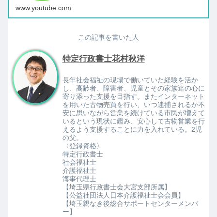
www.youtube.com
この記事を書いた人
特定行政書士花村秋洋
長年社会福祉の現場で働いていた経験を活か
し、高齢者、障害者、児童とその家族達の心に
寄り添った支援を目指す。またインターネット
を用いた古物売買を行い、いつ逮捕されるか不
安に思いながら営業を続けている市民が増えて
いるという現状に鑑み、安心して古物営業を行
えるよう支援することに力を入れている。2児
の父。
〈登録資格〉
特定行政書士
社会福祉士
介護福祉士
海事代理士
【埼玉県行政書士会大宮支部所属】
【公益社団法人日本介護福祉士会会員】
【埼玉親なき後総合サポートセンターメンバ
ー】