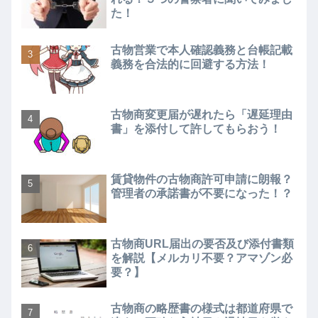
た！
古物営業で本人確認義務と台帳記載
義務を合法的に回避する方法！
古物商変更届が遅れたら「遅延理由
書」を添付して許してもらおう！
賃貸物件の古物商許可申請に朗報？
管理者の承諾書が不要になった！？
古物商URL届出の要否及び添付書類
を解説【メルカリ不要？アマゾン必
要？】
古物商の略歴書の様式は都道府県で