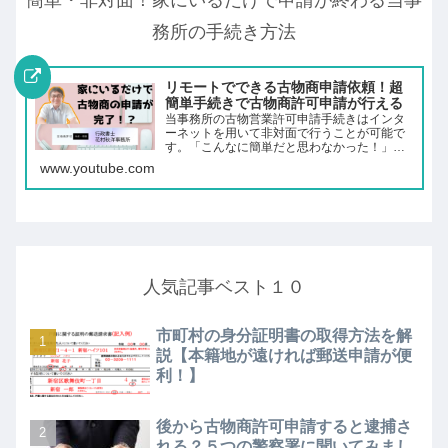
務所の手続き方法
リモートでできる古物商申請依頼！超
簡単手続きで古物商許可申請が行える
当事務所の古物営業許可申請手続きはインタ
ーネットを用いて非対面で行うことが可能で
す。「こんなに簡単だと思わなかった！」と
いうご感想の多い当事務所の手続きをぜひご
www.youtube.com
活用ください。※この動画は前回の動画を再
編集したディレクターズカット版です。
※「…
人気記事ベスト１０
市町村の身分証明書の取得方法を解
説【本籍地が遠ければ郵送申請が便
利！】
後から古物商許可申請すると逮捕さ
れる？５つの警察署に聞いてみまし