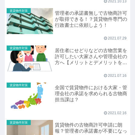
2021.10.13
賃貸物件対策
管理者の承諾書無しで古物商許可
が取得できる！？賃貸物件専門の
行政書士に依頼しよう！
2021.07.29
賃貸物件対策
居住者にせどりなどの古物営業を
許可したい大家さんや管理会社の
方へ【メリットとデメリットを解
説】
2021.07.16
賃貸物件対策
全国で賃貸物件における大家・管
理会社の承諾を求められる古物商
担当課は？
2021.02.16
賃貸物件対策
賃貸物件の古物商許可申請に朗
報？管理者の承諾書が不要になっ