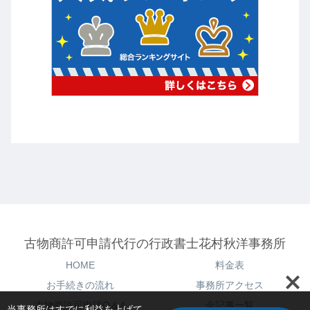
古物商許可申請代行の行政書士花村秋洋事務所
HOME
料金表
お手続きの流れ
事務所アクセス
古物商許可申請Q＆A
全記事一覧
当事務所はすでに利益を上げて