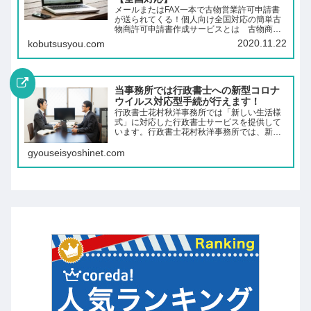
メールまたはFAX一本で古物営業許可申請書
が送られてくる！個人向け全国対応の簡単古
物商許可申請書作成サービスとは 古物商を
行うためには「古物営業許可」というものが
2020.11.22
kobutsusyou.com
必要です。この許可は、営業所の所在地を管
轄する警察署の古物商担当課へ作成した申…
当事務所では行政書士への新型コロナ
ウイルス対応型手続が行えます！
行政書士花村秋洋事務所では「新しい生活様
式」に対応した行政書士サービスを提供して
います。行政書士花村秋洋事務所では、新型
コロナウイルスに対応した遠隔サービスを提
供しています。新型コロナウイルスの蔓延を
gyouseisyoshinet.com
発端とし、市民には「新しい生活様式」が
提…