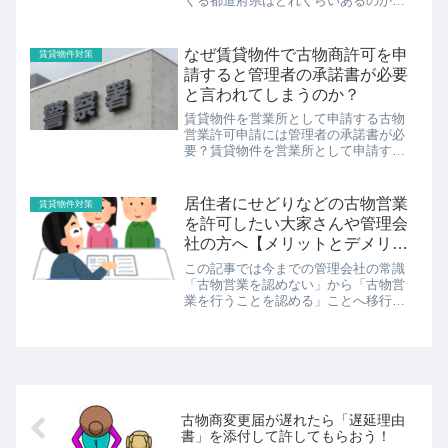
くる都道府県はどれくらいあるのか古
物営業に関する法改正もあり、それに
伴い全国的にも古物商許可申請等に関
する取扱いにも変更が観見られていま
なぜ賃貸物件で古物商許可を申
賃貸物件対策
す。その中で、「賃貸物件を営業所と
請すると管理者の承諾書が必要
す...
と言われてしまうのか？
賃貸物件を営業所として申請する古物
営業許可申請には管理者の承諾書が必
要？賃貸物件を営業所として申請する
古物営業許可申請には賃貸物件の管理
会社や大家さんの承諾書が必要なので
しょうか。法律上は「不要」ですが、
居住者にせどりなどの古物営業
賃貸物件対策
事実上は「必要なこともある」という
を許可したい大家さんや管理会
の...
社の方へ【メリットとデメリッ
トを解説】
この記事では今までの管理会社の常識
「古物営業を認めない」から「古物営
業を行うことを認める」ことへ移行す
ることのメリットとデメリットについ
て解説している大家さんや管理会社さ
ん向けの記事となっています。居住者
のニーズは日に日に高くなっているの
で一度検討してみるのも良いでしょ
う。
古物商変更届が遅れたら「遅延理由
書」を添付して許してもらおう！