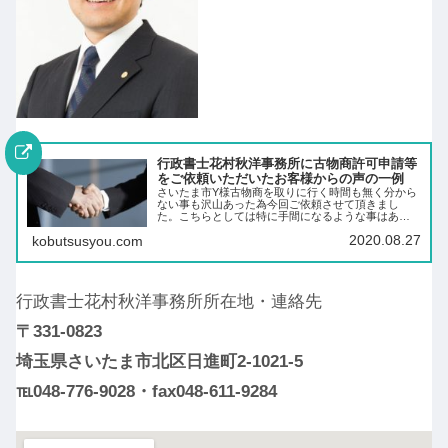
行政書士花村秋洋事務所に古物商許可申請等
をご依頼いただいたお客様からの声の一例
さいたま市Y様古物商を取りに行く時間も無く分から
ない事も沢山あった為今回ご依頼させて頂きまし
た。こちらとしては特に手間になるような事はあり
ませんでした。気付いた頃には古物商の許可が降り
2020.08.27
kobutsusyou.com
ていました。親切丁寧にご対応をしていただき本当
に感謝の気…
行政書士花村秋洋事務所所在地・連絡先
〒331-0823
埼玉県さいたま市北区日進町2-1021-5
℡048-776-9028・fax048-611-9284