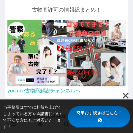
古物商許可の情報総まとめ！
youtube古物商解説チャンネルへ
当事務所はすでに利益を上げて
簡単お手続きはこちら！
しまっている方や承諾書につい
特定行政書士花村秋洋（はなむらあきひろ）
て不安な方にもご対応いたしま
す！
メニュー
ホーム
検索
トップ
サイドバー