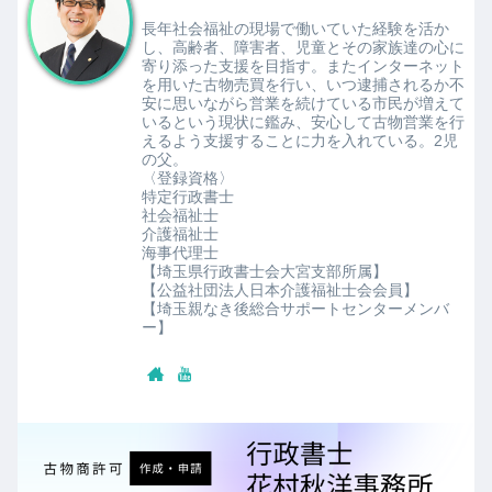
長年社会福祉の現場で働いていた経験を活か
し、高齢者、障害者、児童とその家族達の心に
寄り添った支援を目指す。またインターネット
を用いた古物売買を行い、いつ逮捕されるか不
安に思いながら営業を続けている市民が増えて
いるという現状に鑑み、安心して古物営業を行
えるよう支援することに力を入れている。2児
の父。
〈登録資格〉
特定行政書士
社会福祉士
介護福祉士
海事代理士
【埼玉県行政書士会大宮支部所属】
【公益社団法人日本介護福祉士会会員】
【埼玉親なき後総合サポートセンターメンバ
ー】