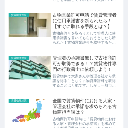
トや分譲マンションなどを営業所とし
て使用する場合、管理会社や大家さん
などの管理者からの承諾が必要となり
古物営業許可申請で賃貸管理者
賃貸物件対策
ます。古物商許可申請において、管理
に使用承諾書を断られたら！
者...
【すぐに取れる手段とは？】
古物商許可を取ろうとして管理人に使
用承諾書を書いてもらおうとしたら断
られた！古物営業許可を取得するため
には、法定書類を予定営業所在地を管
轄する警察署の担当課に提出しなけれ
ばなりません。そしていざインターネ
管理者の承諾書無しで古物商許
賃貸物件対策
ット等で調べて集めた書類を担当課に
可が取得できる！？賃貸物件専
提...
門の行政書士に依頼しよう！
賃貸物件で大家さんや管理会社から承
諾を得ることなく古物営業許可を取得
することは可能です。しかし一般市民
が行うにはあまりにもハードルが高い
ため、賃貸物件で古物営業許可を取得
することを専門としている行政書士に
全国で賃貸物件における大家・
賃貸物件対策
依頼することが最も無難だと言えるで
管理会社の承諾を求められる古
しょう。
物商担当課は？
古物商許可申請時に「賃貸物件におけ
る大家・管理会社の承諾書」を求めて