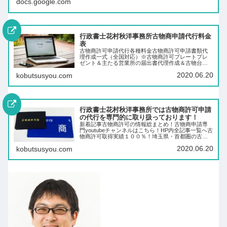
docs.google.com
行政書士花村秋洋事務所古物商申請代行料金
表
古物商許可申請代行各種料金古物商許可申請書類代
理作成一式（全国対応）※古物商許可プレートプレ
ゼント＆主たる営業所の届出書代理作成＆古物台帳
データ付き（各種料金は税別）料金 個人２６，０
2020.06.20
kobutsusyou.com
００円 ※URLの同時申請＋４,000円 法人
３…
行政書士花村秋洋事務所では古物商許可申請
の代行を専門的に取り扱っております！
新着記事古物商許可の情報総まとめ！古物商申請専
門youtubeチャンネルはこちら！HP内全記事一覧へ古
物商許可取得実績１００％！埼玉県・首都圏の古物
商許可申請を行っています行政書士花村秋洋（はな
2020.06.20
kobutsusyou.com
むらあきひろ）事務所では古物商許可申請につい
て…