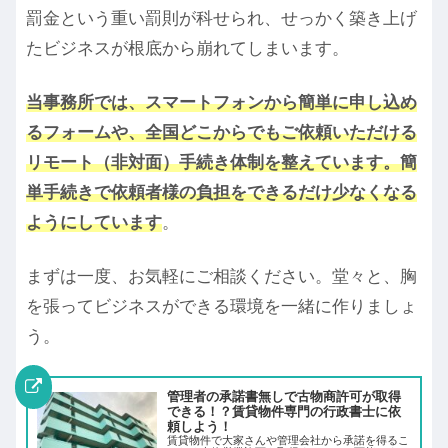
罰金という重い罰則が科せられ、せっかく築き上げ
たビジネスが根底から崩れてしまいます。
当事務所では、スマートフォンから簡単に申し込め
るフォームや、全国どこからでもご依頼いただける
リモート（非対面）手続き体制を整えています。簡
単手続きで依頼者様の負担をできるだけ少なくなる
ようにしています
。
まずは一度、お気軽にご相談ください。堂々と、胸
を張ってビジネスができる環境を一緒に作りましょ
う。
管理者の承諾書無しで古物商許可が取得
できる！？賃貸物件専門の行政書士に依
頼しよう！
賃貸物件で大家さんや管理会社から承諾を得るこ