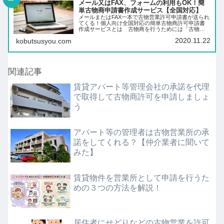
メール又はFAX、フォームの利用もOK！簡
単古物商申請書作成サービス【全国対応】
メールまたはFAX一本で古物営業許可申請書が送られ
てくる！個人向け全国対応の簡単古物商許可申請書
作成サービスとは 古物商を行うためには「古物営
業許可」というものが必要です。この許可は、営業
2020.11.22
kobutsusyou.com
所の所在地を管轄する警察署の古物商担当課へ作成
した申…
関連記事
賃貸アパート等管理会社の承諾を代理
で取得して古物商許可を申請しましょ
う
アパート等の管理者は古物営業所の承
諾をしてくれる？【仲介業者に聞いて
みた】
賃貸物件を営業所として申請を行うた
めの３つの方法を解説！
居住者にせどりなどの古物営業を許可