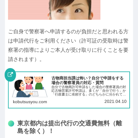
ご自身で警察署へ申請するのが負担だと思われる方
は申請代行をご利用ください（許可証の受取時は警
察署の指導によりご本人が受け取りに行くことを要
請されます）。
古物商担当課は怖い？自分で申請をする
場合の警察署員の対応・質問
自分で古物商許可申請をした場合の警察署員の対
応古物営業許可申請は、多くが「自分で行う」か
「行政書士に依頼する」のどちらかに分かれてい
るのが現状です。自分で行うのはよく分からない
2021.04.10
kobutsusyou.com
し、時間も掛かるから行政書士に任せてしまいた
いという方も多くいら...
東京都内は提出代行の交通費無料（離
島を除く）！