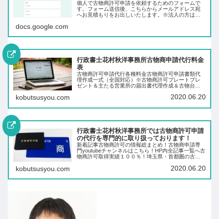
個人で古物商許可申請を依頼するためのフォームで
す。フォーム送信後、こちらからメールアドレス宛
へお見積もりをお出しいたします。※法人の方はホ
ームページ等からご依頼ください。
docs.google.com
行政書士花村秋洋事務所古物商申請代行料金
表
古物商許可申請代行各種料金古物商許可申請書類代
理作成一式（全国対応）※古物商許可プレートプレ
ゼント＆主たる営業所の届出書代理作成＆古物台帳
データ付き（各種料金は税別）料金 個人２６，０
2020.06.20
kobutsusyou.com
００円 ※URLの同時申請＋４,000円 法人
３…
行政書士花村秋洋事務所では古物商許可申請
の代行を専門的に取り扱っております！
新着記事古物商許可の情報総まとめ！古物商申請専
門youtubeチャンネルはこちら！HP内全記事一覧へ古
物商許可取得実績１００％！埼玉県・首都圏の古物
商許可申請を行っています行政書士花村秋洋（はな
2020.06.20
kobutsusyou.com
むらあきひろ）事務所では古物商許可申請につい
て…