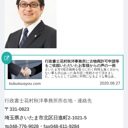
行政書士花村秋洋事務所に古物商許可申請等
をご依頼いただいたお客様からの声の一例
さいたま市Y様古物商を取りに行く時間も無く分から
ない事も沢山あった為今回ご依頼させて頂きまし
た。こちらとしては特に手間になるような事はあり
ませんでした。気付いた頃には古物商の許可が降り
2020.08.27
kobutsusyou.com
ていました。親切丁寧にご対応をしていただき本当
に感謝の気…
行政書士花村秋洋事務所所在地・連絡先
〒331-0823
埼玉県さいたま市北区日進町2-1021-5
℡048-776-9028・fax048-611-9284