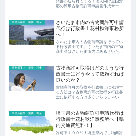
請書が送られてくる！個人向け全国対
応の簡単古物商許可申請書作成サービ
スとは 古物商を行うためには「古物
営業許可」というものが必要です。こ
の許可は、営業所の所在地を管轄する
さいたま市内の古物商許可申請
事務所案内・業務・料金
警察署の古物商担当課へ作成した申...
代行は行政書士花村秋洋事務所
へ！
さいたま市内の古物商申請を行ってい
る行政書士です。さいたま市内の古物
商申請はさいたま市内にあるさいたま
市内の申請経験の豊富な行政書士に依
頼することがスムーズな許可取得につ
ながります。ネット対応も行っている
古物商許可取得はどのような行
事務所案内・業務・料金
ため、ご依頼者様の負担を極限までカ
政書士にどうやって依頼すれば
ットすることが可能です。
良いのか？
古物商許可の取得を行政書士に依頼す
る方法は？古物商許可の取得を行政書
士に依頼する方は多くいらっしゃいま
す。なぜなら、業とした古物商許可申
請書の作成及び申請代理は法律上、行
政書士と弁護士にしか許されていない
埼玉県の古物商許可申請代行は
事務所案内・業務・料金
からです。もちろん、ご自分で一から
行政書士花村秋洋事務所へ【県
調...
内交通費無料！】
許可率１００％！埼玉県内で古物商許