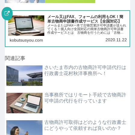
メール又はFAX、フォームの利用もOK！簡
単古物商申請書作成サービス【全国対応】
メールまたはFAX一本で古物営業許可申請書が送られ
てくる！個人向け全国対応の簡単古物商許可申請書
作成サービスとは 古物商を行うためには「古物営
業許可」というものが必要です。この許可は、営業
2020.11.22
kobutsusyou.com
所の所在地を管轄する警察署の古物商担当課へ作成
した申…
関連記事
さいたま市内の古物商許可申請代行は
行政書士花村秋洋事務所へ！
当事務所ではリモート手続で古物商許
可申請の代行を行っています
古物商許可取得はどのような行政書士
にどうやって依頼すれば良いのか？