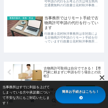
可申請の代行をお考えの方は埼玉県内
交通費無料の行政書士花村秋洋事務所
へご依頼ください埼玉県内で古物商許
可を取得しようとお考えの方は多くい
らっしゃると思います。「新しい生活
当事務所ではリモート手続で古
事務所案内・業務・料金
様式」によるインターネット売買の活
物商許可申請の代行を行ってい
躍...
ます
行政書士花村秋洋事務所は非対面によ
る古物商許可申請のリモート手続を行
っています行政書士花村秋洋事務所で
は、新型コロナウイルスの感染リスク
を軽減させる古物商許可申請のリモー
ト手続を行っています。古物商許可申
請は、申請書類の作成及び必要書類の
収...
古物商許可取得は自分でできる！【専
門家に頼まずに申請を行う場合との比
較】
当事務所はすでに利益を上げて
古物商の無許可営業でいくら稼いだら
簡単お手続きはこちら！
しまっている方や承諾書につい
逮捕されるのか【売上額はどれぐら
い？】
て不安な方にもご対応いたしま
す！
メニュー
ホーム
検索
トップ
サイドバー