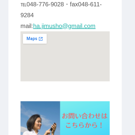
℡048-776-9028・fax048-611-
9284
mail:
ha.jimusho@gmail.com