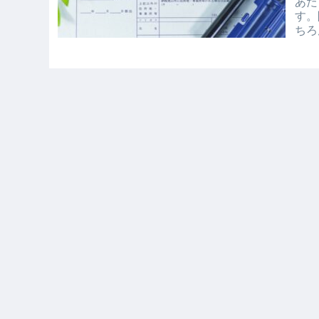
あた
す。
ちろ
古物