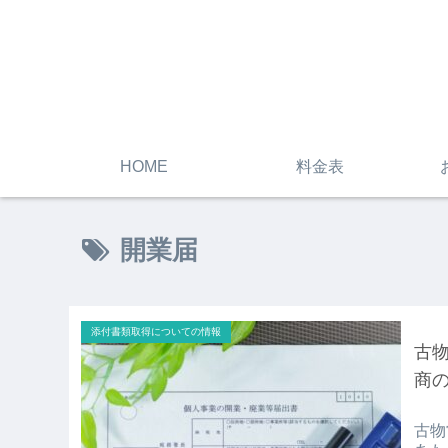
HOME
料金表
開業届
添付書類取得についての情報
古
商
古物